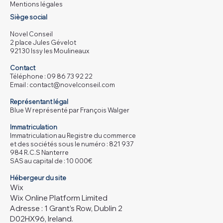
Mentions légales
Siège social
Novel Conseil
2 place Jules Gévelot
92130 Issy les Moulineaux
Contact
Téléphone : 09 86 73 92 22
Email :
contact@novelconseil.com
Représentant légal
Blue W représenté par François Walger
Immatriculation
Immatriculation au Registre du commerce
et des sociétés sous le numéro : 821 937
984 R.C.S Nanterre
SAS au capital de : 10 000€
Hébergeur du site
Wix
Wix Online Platform Limited
Adresse : 1 Grant’s Row, Dublin 2
D02HX96, Ireland.